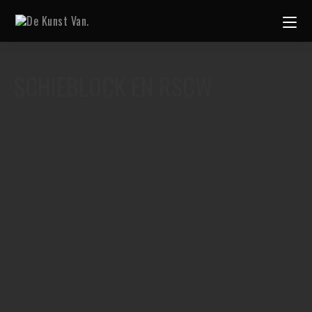
SCHIEBLOCK EN RSCW
–
/
4