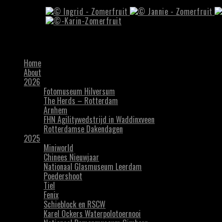
Home
About
2026
Fotomuseum Hilversum
The Herds – Rotterdam
Arnhem
FHN Agilitywedstrijd in Waddinxveen
Rotterdamse Dakendagen
2025
Miniworld
Chinees Nieuwjaar
Nationaal Glasmuseum Leerdam
Poedershoot
Tiel
Fenix
Schieblock en RSCW
Karel Ockers Waterpolotoernooi