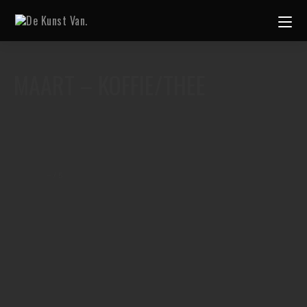
MAART – KOFFIE/THEE
–
/
5