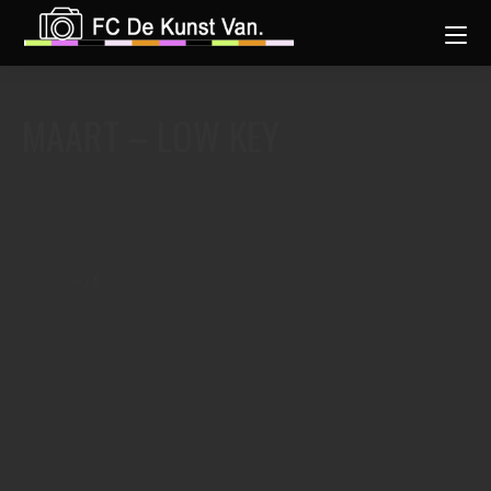
MAART – LOW KEY
–
/
5