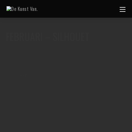
FEBRUARI – SILHOUET
–
/
5