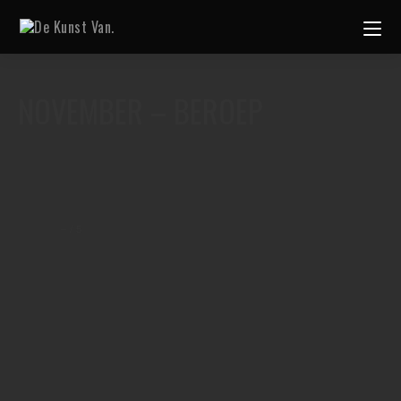
NOVEMBER – BEROEP
–
/
5